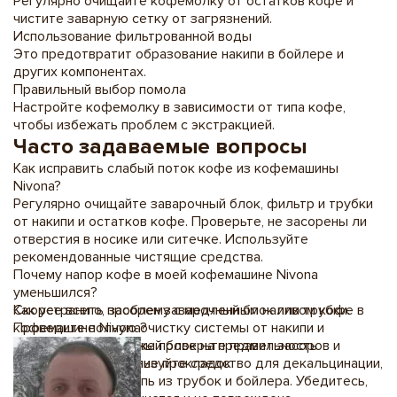
Регулярно очищайте кофемолку от остатков кофе и
чистите заварную сетку от загрязнений.
Использование фильтрованной воды
Это предотвратит образование накипи в бойлере и
других компонентах.
Правильный выбор помола
Настройте кофемолку в зависимости от типа кофе,
чтобы избежать проблем с экстракцией.
Часто задаваемые вопросы
Как исправить слабый поток кофе из кофемашины
Nivona?
Регулярно очищайте заварочный блок, фильтр и трубки
от накипи и остатков кофе. Проверьте, не засорены ли
отверстия в носике или ситечке. Используйте
рекомендованные чистящие средства.
Почему напор кофе в моей кофемашине Nivona
уменьшился?
Скорее всего, засорен заварочный блок или трубки.
Как устранить проблему с медленным наливом кофе в
Проведите полную очистку системы от накипи и
кофемашине Nivona?
остатков кофе. Также проверьте правильность
Проверьте заварочный блок на предмет засоров и
установки и состояние прокладок.
очистите его. Используйте средство для декальцинации,
чтобы удалить накипь из трубок и бойлера. Убедитесь,