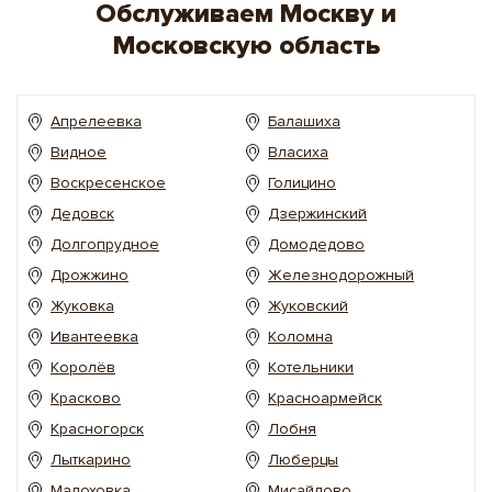
Обслуживаем Москву и
Московcкую область
Апрелеевка
Балашиха
Видное
Власиха
Воскресенское
Голицино
Дедовск
Дзержинский
Долгопрудное
Домодедово
Дрожжино
Железнодорожный
Жуковка
Жуковский
Ивантеевка
Коломна
Королёв
Котельники
Красково
Красноармейск
Красногорск
Лобня
Лыткарино
Люберцы
Малоховка
Мисайлово