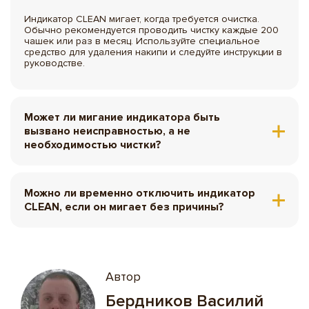
Индикатор CLEAN мигает, когда требуется очистка.
Обычно рекомендуется проводить чистку каждые 200
чашек или раз в месяц. Используйте специальное
средство для удаления накипи и следуйте инструкции в
руководстве.
Может ли мигание индикатора быть
вызвано неисправностью, а не
необходимостью чистки?
Если индикатор мигает после очистки, это может
указывать на сенсорную неисправность. Проверьте,
Можно ли временно отключить индикатор
правильно ли выполнена процедура очистки. Если
проблема сохраняется, обратитесь в сервисный центр
CLEAN, если он мигает без причины?
для диагностики.
К сожалению, большинство моделей не позволяют
отключать индикатор. Рекомендуется выполнить
процедуру очистки согласно инструкции. Если
индикатор продолжает мигать, возможно, потребуется
Автор
профессиональная диагностика.
Бердников Василий