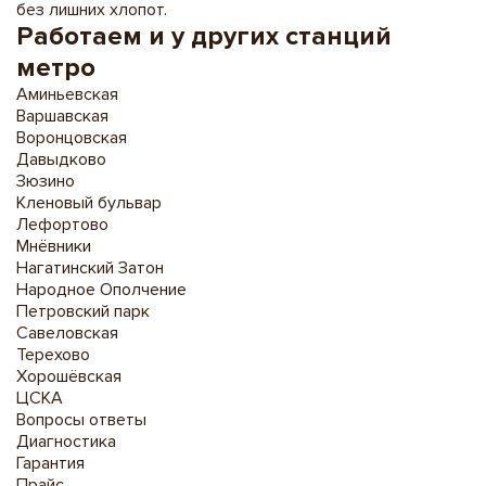
без лишних хлопот.
Работаем и у других станций
метро
Аминьевская
Варшавская
Воронцовская
Давыдково
Зюзино
Кленовый бульвар
Лефортово
Мнёвники
Нагатинский Затон
Народное Ополчение
Петровский парк
Савеловская
Терехово
Хорошёвская
ЦСКА
Вопросы ответы
Диагностика
Гарантия
Прайс